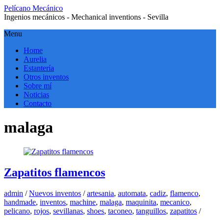
Pelícano Mecánico
Ingenios mecánicos - Mechanical inventions - Sevilla
Menu
Home
Aurelia
Estantería
Otros inventos
Sobre mí
Noticias
Contacto
malaga
Zapatitos flamencos
admin
/
Nuevos inventos
/
artesania
,
automata
,
cadiz
,
flamenco
,
handmade
,
inventos
,
machine
,
malaga
,
maquinita
,
mecanico
,
pelicano
,
rojos
,
sevillanas
,
shoes
,
taconeo
,
tanguillos
,
zapatitos
/