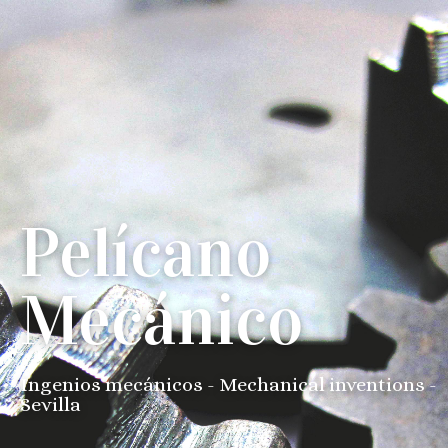
Pelícano
Mecánico
Ingenios mecánicos - Mechanical inventions -
Sevilla